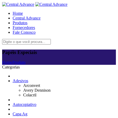
Home
Central Advance
Produtos
Fornecedores
Fale Conosco
Papéis Especiais
Home
Produto
Categorias
Adesivos
Arconvert
Avery Dennison
Colacril
Autocopiativo
Capa Ag